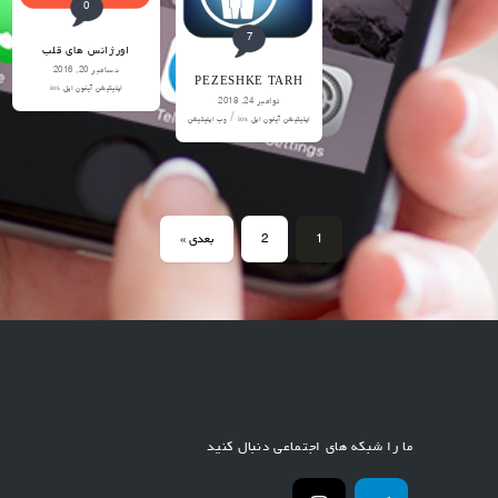
0
7
اورژانس های قلب
دسامبر 20, 2016
PEZESHKE TARH
اپلیکیشن آیفون اپل ios
نوامبر 24, 2018
/
اپلیکیشن آیفون اپل ios
وب اپلیکیشن
1
2
بعدی »
ما را شبکه های اجتماعی دنبال کنید