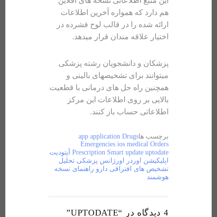
این منبع اطلاعاتی نسخه های آفلاین
هم دارد که همواره آخرین اطلاعات
ارائه شده را در قالب لوح فشرده در
اختیار علاقه مندان قرار میدهد.
پزشکان و دانشجویان رشته پزشکی
میتوانند برای تشخیصهای بالینی و
همچنین راه حل های درمانی با قطعیت
بالایی بر روی اطلاعات این مرکز
اطلاعاتی حساب باز کنند.
برچسب ها
Drugs
application
app
Emergencies
ios
medical
Orders
uptodate
update
Smart
Prescription
آپتودیت
اپلیکیشن
اوردر
اورژانس
پزشکی
تحلیل
تشخیص های افتراقی
دارو
راهنمای
نسخه
هوشمند
4 دیدگاه در “
UPTODATE
”