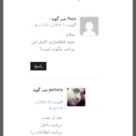
Puya
می گوید :
آگوست 7, 2019 در 5:52 ب.ظ
سلام
نحوه فعالسازی کامل این
برنامه چگونه است؟
پاسخ
perforin
می گوید
:
آگوست 12, 2019 در
1:18 ق.ظ
بعد از نصب
برنامه داخل
برنامه اطلاعات را